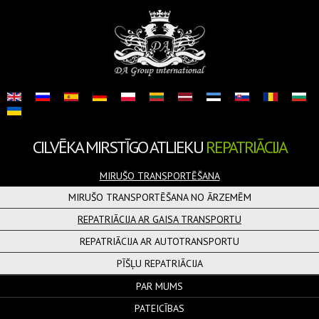
CILVĒKA MIRSTĪGO ATLIEKU
REPATRIĀCIJA
MIRUŠO TRANSPORTĒŠANA
MIRUŠO TRANSPORTĒŠANA NO ĀRZEMĒM
REPATRIĀCIJA AR GAISA TRANSPORTU
REPATRIĀCIJA AR AUTOTRANSPORTU
PĪŠĻU REPATRIĀCIJA
PAR MUMS
PATEICĪBAS