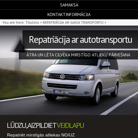
SAMAKSA
KONTAKTINFORMĀCIJA
You are here:
Titulinis >
REPATRIĀCIJA AR GAISA TRANSPORTU >
Repatriācija ar autotransportu
ĀTRA UN LĒTA CILVĒKA MIRSTĪGO ATLIEKU PĀRVEŠANA
LŪDZU, AIZPILDIET
VEIDLAPU
Repatriēt mirstīgās atliekas NO/UZ