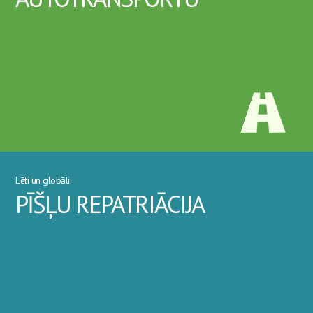
Lēti un globāli
PĪŠĻU REPATRIĀCIJA