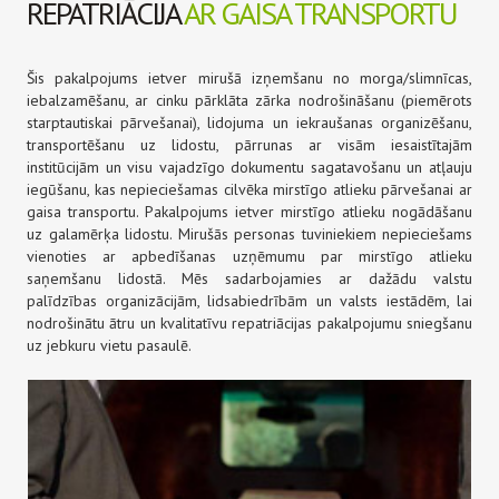
REPATRIĀCIJA
AR GAISA TRANSPORTU
Šis pakalpojums ietver mirušā izņemšanu no morga/slimnīcas,
iebalzamēšanu, ar cinku pārklāta zārka nodrošināšanu (piemērots
starptautiskai pārvešanai), lidojuma un iekraušanas organizēšanu,
transportēšanu uz lidostu, pārrunas ar visām iesaistītajām
institūcijām un visu vajadzīgo dokumentu sagatavošanu un atļauju
iegūšanu, kas nepieciešamas cilvēka mirstīgo atlieku pārvešanai ar
gaisa transportu. Pakalpojums ietver mirstīgo atlieku nogādāšanu
uz galamērķa lidostu. Mirušās personas tuviniekiem nepieciešams
vienoties ar apbedīšanas uzņēmumu par mirstīgo atlieku
saņemšanu lidostā. Mēs sadarbojamies ar dažādu valstu
palīdzības organizācijām, lidsabiedrībām un valsts iestādēm, lai
nodrošinātu ātru un kvalitatīvu repatriācijas pakalpojumu sniegšanu
uz jebkuru vietu pasaulē.