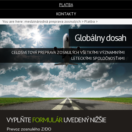
PLATBA
KONTAKTY
You are here:
medzinárodná preprava zosnulých >
Platba >
Globálny dosah
CELOSVETOVÁ PREPRAVA ZOSNULÝCH VŠETKÝMI VÝZNAMNÝMI
LETECKÝMI SPOLOČNOSŤAMI
VYPLŇTE
FORMULÁR
UVEDENÝ NIŽŠIE
Prevoz zosnulého Z/DO