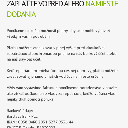
ZAPLAŤTE VOPRED ALEBO
NA MIESTE
DODANIA
Ponúkame niekoľko možností platby, aby sme mohli vyhovieť
všetkým vašim potrebám.
Platbu môžete zrealizovať v plnej výške pred akoukoľvek
repatriáciou alebo kremáciou priamo na náš bankový účet alebo
na náš pay-pal účet.
Keď repatriácia prebieha formou cestnej dopravy, platbu môžete
zrealizovať aj priamo u našich vodičov na mieste určenia.
Vždy vám vystavíme faktúru a ponúkneme poradenstvo v otázke,
ako získať odškodnenie vlády za repatriáciu, keďže väčšina vlád
nejaký druh pomoci ponúka.
Bankové údaje:
Barclays Bank PLC
IBAN : GB38 BARC 2031 5277 9336 44
SWIFT BIC code : BARCGB22